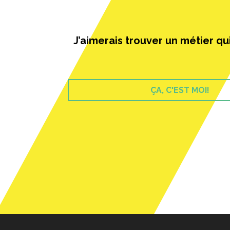
CONSTRUCTION D
CO
J’aimerais trouver un métier qu
MA
AL
MA
ÇA, C'EST MOI!
DI
AS
D’
PR
D’