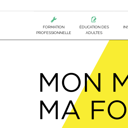
FORMATION
ÉDUCATION DES
IN
PROFESSIONNELLE
ADULTES
ADMINISTRATION ET GESTION
RETOUR AUX ÉTUDES
CFP DE LIMOILOU
FORM
ALIMENTATION ET TOURISME
COURS
CFP DE NEUFCHÂ
ÉDUC
MON M
BÂTIMENTS ET TRAVAUX PUBLICS
APPRENEZ UN MÉTIER
CFP DE QUÉBEC
PR
BOIS ET MATÉRIAUX CONNEXES
CFP WILBROD-B
PR
PO
MA FO
MODE ET CONFECTION DE VÊTEMENTS
ÉCOLE DE FORES
CO
ÉCOLE DES MÉTIE
L’INDUSTRIE DE L
AI