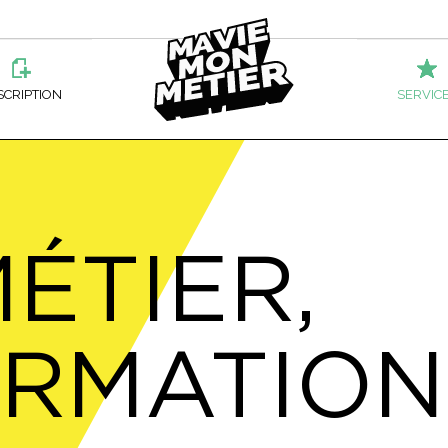
Ma
SCRIPTION
SERVIC
Vie
ATION PROFESSIONNELLE
ÉLECTROTECHNIQUE
ÉCOLE HÔTELIÈRE DE LA CAPITALE
MÉTALLURGIE
BESOIN D’AI
TEL
ATION DES ADULTES
ENTRETIEN D’ÉQUIPEMENT MOTORISÉ
CENTRE LOUIS-JOLLIET
SERVICES SOCIAUX
AIDE FINAN
JURIDIQUES
ÉTIER,
Mon
ÉPOSÉ AUX MARCHANDISES
FABRICATION MÉCANIQUE
CENTRE SAINT-LOUIS
MANŒUVRE EN FABRIC
ACCOMPAGN
PRODUITS MÉTALLIQUE
SOINS ESTHÉTIQU
HERER
ÉPOSÉ À LA TRANSFORMATION DU
FORESTERIE
ÉCOLE BOUDREAU
RECONNAIS
ISSON
OPÉRATEUR DE MACHI
RMATION
Métier
NETTOYAGE À SEC
TERIE DE DUCHESNAY
MÉCANIQUE D’ENTRETIEN
PERFECTIO
MMIS D’ÉPICERIE
PRÉPOSÉ AU SERVICE 
RS ET OCCUPATIONS DE
SERVICES A
A
DE-BOULANGER-PÂTISSIER