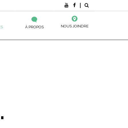
NOUS JOINDRE
ES
À PROPOS
DE? ( SARCA )
NOS CENTRES
, ÉDUCATIFS ET
CIÈRE
ACTUALITÉS ET ÉVÉNEMENTS
ATION DE
EMENT À L’ÉDUCATION DES ADULTES
NOS PUBLICATIONS
S
ES
SANCE DES ACQUIS ET DES COMPÉTENCES
NES DE
.
NNEMENTS DES TRAVAILLEURS
ALIMENTAIRE
UX ENTREPRISES