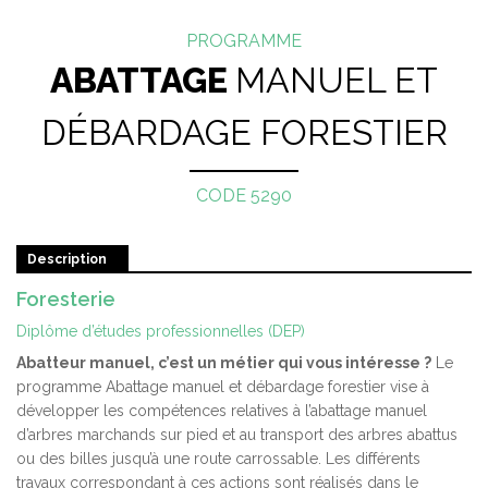
PROGRAMME
ABATTAGE
MANUEL ET
DÉBARDAGE FORESTIER
CODE 5290
Description
Foresterie
Diplôme d’études professionnelles (DEP)
Abatteur manuel, c’est un métier qui vous intéresse ?
Le
programme Abattage manuel et débardage forestier vise à
développer les compétences relatives à l’abattage manuel
d’arbres marchands sur pied et au transport des arbres abattus
ou des billes jusqu’à une route carrossable. Les différents
travaux correspondant à ces actions sont réalisés dans le