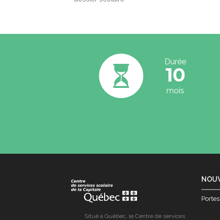
Durée
10
mois
Centre
NOUV
de
services
Portes
scolaire
de
Situé à Québec, le Centre de services