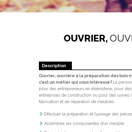
CONSTRUCTION D
CO
MA
AL
OUVRIER,
OUVR
MA
DI
Description
AS
D’
Ouvrier, ouvrière à la préparation des bois 
c’est un métier qui vous intéresse?
La personn
pour des entrepreneurs en ébénisterie, pour des
PR
entreprises de construction ou pour des usines 
D’
fabrication et de réparation de meubles.
Effectuer la préparation et l’usinage des pièce
Assembler les composantes d’un meuble