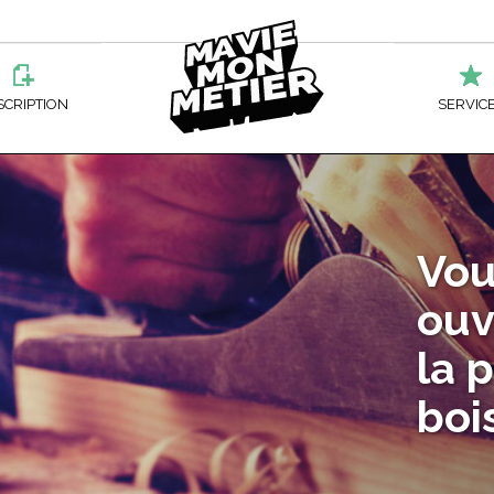
Ma
SCRIPTION
SERVIC
Vie
ATION PROFESSIONNELLE
ÉLECTROTECHNIQUE
ÉCOLE HÔTELIÈRE DE LA CAPITALE
MÉTALLURGIE
BESOIN D’AI
TEL
ATION DES ADULTES
ENTRETIEN D’ÉQUIPEMENT MOTORISÉ
CENTRE LOUIS-JOLLIET
SERVICES SOCIAUX
AIDE FINAN
Vou
JURIDIQUES
Mon
ÉPOSÉ AUX MARCHANDISES
FABRICATION MÉCANIQUE
CENTRE SAINT-LOUIS
MANŒUVRE EN FABRIC
ACCOMPAGN
ouv
PRODUITS MÉTALLIQUE
SOINS ESTHÉTIQU
HERER
ÉPOSÉ À LA TRANSFORMATION DU
FORESTERIE
ÉCOLE BOUDREAU
RECONNAIS
la 
ISSON
OPÉRATEUR DE MACHI
Métier
NETTOYAGE À SEC
boi
TERIE DE DUCHESNAY
MÉCANIQUE D’ENTRETIEN
PERFECTIO
MMIS D’ÉPICERIE
PRÉPOSÉ AU SERVICE 
RS ET OCCUPATIONS DE
SERVICES A
A
DE-BOULANGER-PÂTISSIER