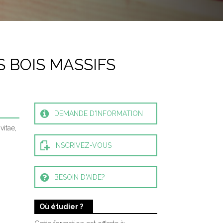
 UN SERVICE DE
LORATION
DE-ÉDUCATEUR
 BOIS MASSIFS
E SAINT-LOUIS)
E LOUIS-JOLLIET)
DEMANDE D'INFORMATION
AUX TABLES DANS
vitae,
INSCRIVEZ-VOUS
 LA PRÉPARATION
BESOIN D'AIDE?
Où étudier ?