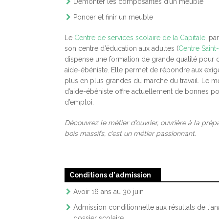
Démonter les composantes d’un meuble
Poncer et finir un meuble
Le
Centre de services scolaire de la Capitale
, par
son
centre d’éducation aux adultes
(
Centre Saint
dispense une formation de grande qualité pour 
aide-ébéniste. Elle permet de répondre aux exi
plus en plus grandes du marché du travail. Le mé
d’aide-ébéniste offre actuellement de bonnes pos
d’emploi.
Découvrez le métier d’ouvrier, ouvrière à la prép
bois massifs, c’est un métier passionnant.
Conditions d'admission
Avoir 16 ans au 30 juin
Admission conditionnelle aux résultats de l'a
dossier scolaire