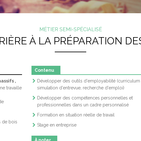
E QUÉBEC
PRÉPOSÉ D’AIDE DANS
TEST D’EXP
GARDE
MMIS DE FRUITS ET LÉGUMES
AIDE-ÉDUCATRICE, AI
MÉTIER SEMI-SPÉCIALISÉ
NŒUVRE EN TRANSFORMATION
IMENTAIRE
IÈRE À LA PRÉPARATION DES
AIDE-CUISINIER (CENTR
NUTENTIONNAIRE EN CENTRE DE
STRIBUTION
AIDE-CUISINIER (CENTR
Contenu
SEMBLEUR DE MEUBLES OU
PRÉPOSÉ AU SERVICE 
ARMOIRES
UN RESTAURANT
massifs
,
Développer des outils d'employabilité (curriculum 
e travaille
simulation d'entrevue, recherche d'emploi)
ÉPOSÉ À L’ENTRETIEN MÉNAGER
OUVRIER, OUVRIÈRE À
Développer des compétences personnelles et
de
ÉDIFICES PUBLICS
DES BOIS MASSIFS
professionnelles dans un cadre personnalisé
Formation en situation réelle de travail
s de bois
Stage en entreprise
À noter