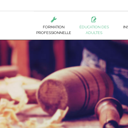
FORMATION
ÉDUCATION DES
IN
PROFESSIONNELLE
ADULTES
ADMINISTRATION ET GESTION
RETOUR AUX ÉTUDES
CFP DE LIMOILOU
FORM
ALIMENTATION ET TOURISME
COURS
CFP DE NEUFCHÂ
ÉDUC
BÂTIMENTS ET TRAVAUX PUBLICS
APPRENEZ UN MÉTIER
CFP DE QUÉBEC
PR
BOIS ET MATÉRIAUX CONNEXES
CFP WILBROD-B
PR
PO
MODE ET CONFECTION DE VÊTEMENTS
ÉCOLE DE FORES
CO
ÉCOLE DES MÉTIE
L’INDUSTRIE DE L
AI