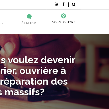
NOUS JOINDRE
ES
À PROPOS
DE? ( SARCA )
NOS CENTRES
, ÉDUCATIFS ET
CIÈRE
ACTUALITÉS ET ÉVÉNEMENTS
s voulez devenir
ATION DE
EMENT À L’ÉDUCATION DES ADULTES
NOS PUBLICATIONS
rier, ouvrière à
S
ES
SANCE DES ACQUIS ET DES COMPÉTENCES
préparation des
NES DE
s massifs?
NNEMENTS DES TRAVAILLEURS
ALIMENTAIRE
UX ENTREPRISES