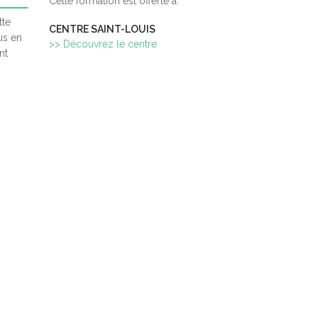
Cette formation est offerte à:
tte
CENTRE SAINT-LOUIS
lus en
>> Découvrez le centre
nt