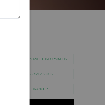
 UN SERVICE DE
LORATION
DE-ÉDUCATEUR
E SAINT-LOUIS)
E LOUIS-JOLLIET)
AUX TABLES DANS
DEMANDE D'INFORMATION
telles
en
 LA PRÉPARATION
INSCRIVEZ-VOUS
on
e la
AIDE FINANCIÈRE
e