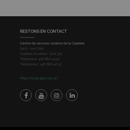
RESTONS EN CONTACT
Centre de services scolaire de la Capitale
1900, rue Côté
Québec (Québec) G1N 3Y5
Téléphone: 418 686-4040
Télécopieur: 418 686-4032
https://cssc.gouv.qc.ca/