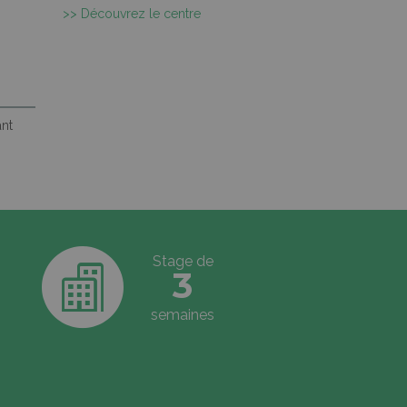
>> Découvrez le centre
ant
Stage de
3
semaines