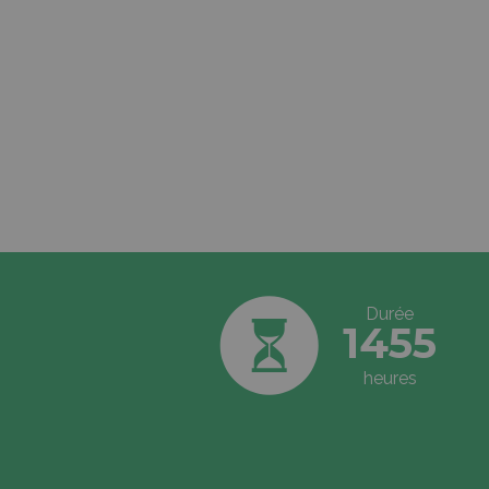
Durée
1455
heures