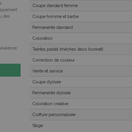
s
Coupe standard femme
loppement
ou des
Coupe homme et barbe
Permanente standard
Coloration
quivalence
Teintes pastel (mèches déco bonnet)
Correction de couleur
Vente et service
Coupe stylisée
Permanente stylisée
Coloration créative
Coiffure personnalisée
Stage