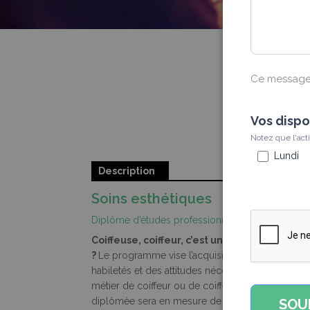
CONSTRUCTION D
CO
MA
Ce message
AL
MA
Vos dispo
DI
Notez que l'act
Lundi
AS
Description
D’
Soins esthétiques
PR
Diplôme d’études professionnelles (DEP)
D’
Coiffeuse
, coiffeur, c’est un métier qui vous
?
Le programme vise l’acquisition des connaissa
habiletés et des attitudes nécessaires pour exerc
métier de coiffeur ou de coiffeuse. Le diplômé o
diplômée sera en mesure de réaliser les tâches 