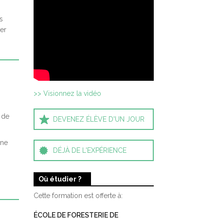
s
ier
>> Visionnez la vidéo
t de
DEVENEZ ÉLÈVE D'UN JOUR
nne
DÉJÀ DE L'EXPÉRIENCE
Où étudier ?
Cette formation est offerte à:
ÉCOLE DE FORESTERIE DE