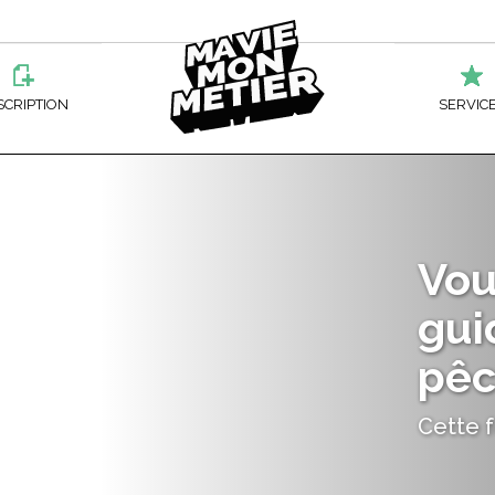
Ma
SCRIPTION
SERVIC
Vie
ATION PROFESSIONNELLE
BESOIN D’AI
L
ATION DES ADULTES
AIDE FINAN
Vou
Mon
OSÉ AUX MARCHANDISES
ACCOMPAGN
gui
RER
OSÉ À LA TRANSFORMATION DU POISSON
RECONNAIS
pêc
Métier
RIE DE DUCHESNAY
IS D’ÉPICERIE
PERFECTIO
Cette f
 ET OCCUPATIONS DE L’INDUSTRIE DE LA CONSTRUCTION DE QUÉBEC
-BOULANGER-PÂTISSIER
SERVICES A