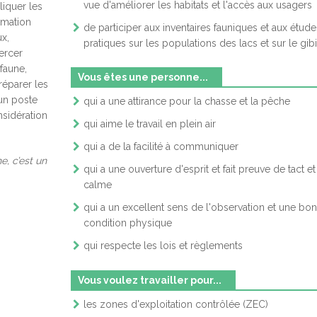
vue d'améliorer les habitats et l'accès aux usagers
liquer les
rmation
-ÉDUCATRICE, AIDE-ÉDUCATEUR
de participer aux inventaires fauniques et aux étude
ux,
pratiques sur les populations des lacs et sur le gib
xercer
-CUISINIER (CENTRE SAINT-LOUIS)
 faune,
Vous êtes une personne...
préparer les
CUISINIER (CENTRE LOUIS-JOLLIET)
 un poste
qui a une attirance pour la chasse et la pêche
nsidération
qui aime le travail en plein air
OSÉ AU SERVICE AUX TABLES DANS UN RESTAURANT
qui a de la facilité à communiquer
, c’est un
IER, OUVRIÈRE À LA PRÉPARATION DES BOIS MASSIFS
qui a une ouverture d'esprit et fait preuve de tact e
calme
qui a un excellent sens de l'observation et une bo
condition physique
qui respecte les lois et règlements
Vous voulez travailler pour...
les zones d'exploitation contrôlée (ZEC)