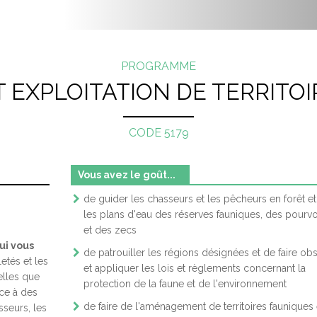
E LA CAPITALE
IS DE FRUITS ET LÉGUMES
TEST D’EXP
IET
UVRE EN TRANSFORMATION ALIMENTAIRE
PROGRAMME
T EXPLOITATION DE TERRITO
S
TENTIONNAIRE EN CENTRE DE DISTRIBUTION
MBLEUR DE MEUBLES OU D’ARMOIRES
CODE 5179
OSÉ À L’ENTRETIEN MÉNAGER D’ÉDIFICES PUBLICS
Vous avez le goût...
UVRE EN FABRICATION DE PRODUITS MÉTALLIQUES
de guider les chasseurs et les pêcheurs en forêt et
les plans d'eau des réserves fauniques, des pourvo
et des zecs
ATEUR DE MACHINES DE NETTOYAGE À SEC
ui vous
de patrouiller les régions désignées et de faire ob
etés et les
et appliquer les lois et règlements concernant la
OSÉ AU SERVICE ALIMENTAIRE
elles que
protection de la faune et de l'environnement
nce à des
OSÉ D’AIDE DANS UN SERVICE DE GARDE
de faire de l'aménagement de territoires fauniques
seurs, les