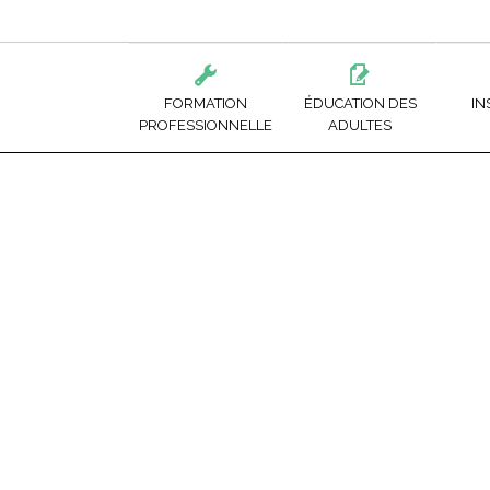
FORMATION
ÉDUCATION DES
IN
PROFESSIONNELLE
ADULTES
ADMINISTRATION ET GESTION
RETOUR AUX ÉTUDES
CFP DE LIMOILOU
FORM
ALIMENTATION ET TOURISME
COURS
CFP DE NEUFCHÂTE
ÉDUC
BÂTIMENTS ET TRAVAUX PUBLICS
APPRENEZ UN MÉTIER
CFP DE QUÉBEC
PRÉP
BOIS ET MATÉRIAUX CONNEXES
CFP WILBROD-BHE
PRÉP
MODE ET CONFECTION DE VÊTEMENTS
ÉCOLE DE FORESTE
COMM
ÉLECTROTECHNIQUE
ÉCOLE DES MÉTIERS
AIDE