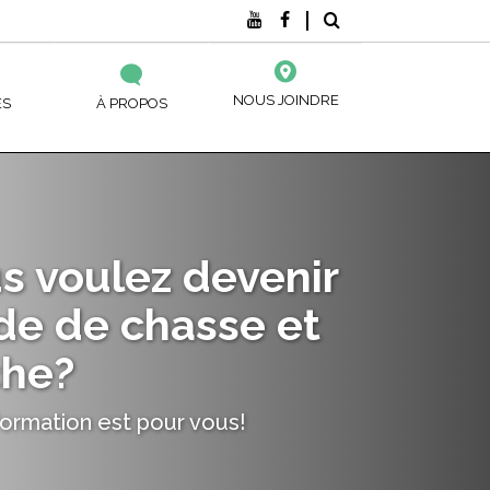
NOUS JOINDRE
ES
À PROPOS
DE? ( SARCA )
NOS CENTRES
CIÈRE
ACTUALITÉS ET ÉVÉNEMENTS
s voulez devenir
EMENT À L’ÉDUCATION DES ADULTES
NOS PUBLICATIONS
de de chasse et
SANCE DES ACQUIS ET DES COMPÉTENCES
he?
NNEMENTS DES TRAVAILLEURS
ormation est pour vous!
UX ENTREPRISES