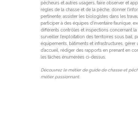
pêcheurs et autres usagers, faire observer et app
règles de la chasse et de la pêche, donner l’info
AIDE
pertinente, assister les biologistes dans les trava
participer à des équipes d’inventaire faunique, e
AIDE
différents contrôles et inspections concernant la
surveiller l’exploitation des territoires sous bail, 
AIDE-
équipements, bâtiments et infrastructures, gérer
d’accueil, rédiger des rapports en prenant en co
les tâches énumérées ci-dessus.
PRÉP
Découvrez le métier de guide de chasse et pêche
OUVR
métier passionnant.