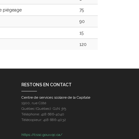
de piégeage
75
90
15
120
RESTONS EN CONTACT
Centre de services scolaire de la Capitale
1900, rue Côté
Québec (Québec) G1N 3Y5
Téléphone: 418 686-4040
Télécopieur: 418 686-4032
https://cssc.gouv.qc.ca/