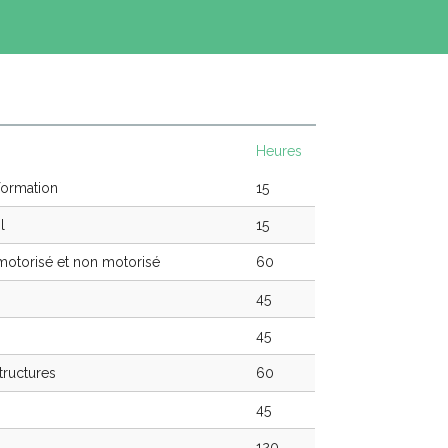
Heures
formation
15
l
15
r motorisé et non motorisé
60
45
45
tructures
60
45
120