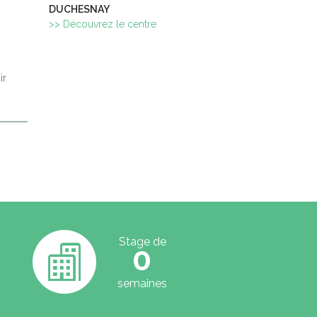
DUCHESNAY
>> Découvrez le centre
ir
Stage de
0
semaines