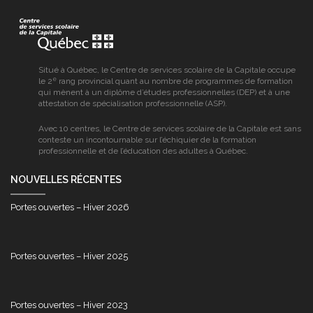
Centre
de
services
scolaire
de
Situé à Québec, le Centre de services scolaire de la Capitale occupe
la
e
le 2
rang provincial quant au nombre de programmes de formation
Capitale
qui mènent à un diplôme d’études professionnelles (DEP) et à une
attestation de spécialisation professionnelle (ASP).
Avec 10 centres, le Centre de services scolaire de la Capitale est sans
conteste un incontournable sur l’échiquier de la formation
professionnelle et de l’éducation des adultes à Québec.
NOUVELLES RÉCENTES
Portes ouvertes – Hiver 2026
Portes ouvertes – Hiver 2025
Portes ouvertes – Hiver 2023