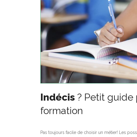
CONSTRUCTION D
CO
MA
AL
MA
DI
AS
D’
21
PR
Indécis
? Petit guide 
D’
SEP 2021
formation
Pas toujours facile de choisir un métier! Les poss