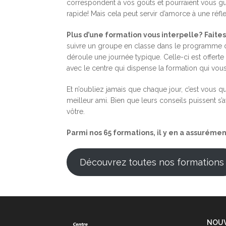
correspondent à vos goûts et pourraient vous guid
rapide! Mais cela peut servir d’amorce à une réfl
Plus d’une formation vous interpelle?
Faite
suivre un groupe en classe dans le programme d
déroule une journée typique. Celle-ci est offer
avec le centre qui dispense la formation qui vou
Et n’oubliez jamais que chaque jour, c’est vous 
meilleur ami. Bien que leurs conseils puissent s’
vôtre.
Parmi nos 65 formations, il y en a assurémen
Découvrez toutes nos formations
Centre
NOUV