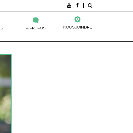
NOUS JOINDRE
ES
À PROPOS
DE? ( SARCA )
NOS CENTRES
, ÉDUCATIFS ET
CIÈRE
ACTUALITÉS ET ÉVÉNEMENTS
ATION DE
EMENT À L’ÉDUCATION DES ADULTES
NOS PUBLICATIONS
S
ES
SANCE DES ACQUIS ET DES COMPÉTENCES
NES DE
NNEMENTS DES TRAVAILLEURS
ALIMENTAIRE
UX ENTREPRISES