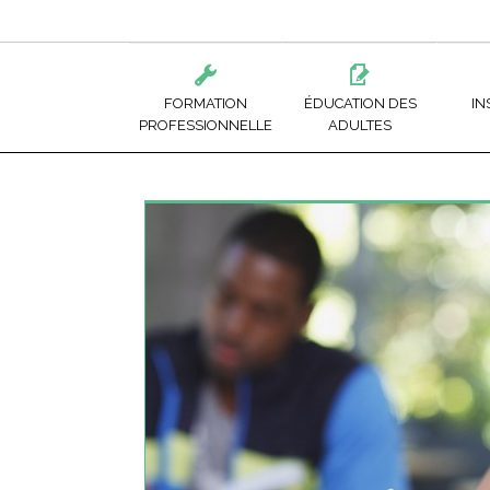
FORMATION
ÉDUCATION DES
IN
PROFESSIONNELLE
ADULTES
ADMINISTRATION ET GESTION
RETOUR AUX ÉTUDES
CFP DE LIMOILOU
FORM
ALIMENTATION ET TOURISME
COURS
CFP DE NEUFCHÂ
ÉDUC
BÂTIMENTS ET TRAVAUX PUBLICS
APPRENEZ UN MÉTIER
CFP DE QUÉBEC
PR
BOIS ET MATÉRIAUX CONNEXES
CFP WILBROD-B
PR
PO
MODE ET CONFECTION DE VÊTEMENTS
ÉCOLE DE FORES
CO
ÉCOLE DES MÉTIE
L’INDUSTRIE DE L
AI