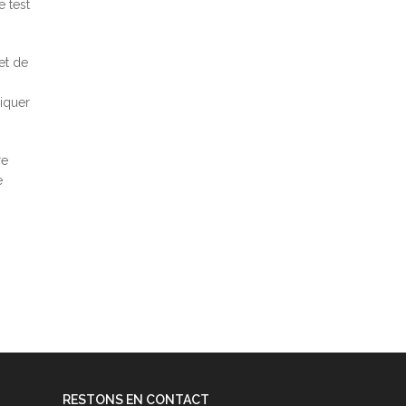
e test
et de
iquer
re
e
RESTONS EN CONTACT