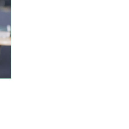
 UN SERVICE DE
LORATION
DE-ÉDUCATEUR
E SAINT-LOUIS)
E LOUIS-JOLLIET)
AUX TABLES DANS
 LA PRÉPARATION