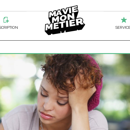
Ma
SCRIPTION
SERVIC
Vie
ATION PROFESSIONNELLE
ÉLECTROTECHNIQUE
ÉCOLE HÔTELIÈRE DE LA CAPITALE
MÉTALLURGIE
BESOIN D’AI
TEL
ATION DES ADULTES
ENTRETIEN D’ÉQUIPEMENT MOTORISÉ
CENTRE LOUIS-JOLLIET
SERVICES SOCIAUX
AIDE FINAN
JURIDIQUES
Mon
ÉPOSÉ AUX MARCHANDISES
FABRICATION MÉCANIQUE
CENTRE SAINT-LOUIS
MANŒUVRE EN FABRIC
ACCOMPAGN
PRODUITS MÉTALLIQUE
SOINS ESTHÉTIQU
HERER
ÉPOSÉ À LA TRANSFORMATION DU
FORESTERIE
ÉCOLE BOUDREAU
RECONNAIS
ISSON
OPÉRATEUR DE MACHI
Métier
NETTOYAGE À SEC
TERIE DE DUCHESNAY
MÉCANIQUE D’ENTRETIEN
PERFECTIO
MMIS D’ÉPICERIE
PRÉPOSÉ AU SERVICE 
RS ET OCCUPATIONS DE
SERVICES A
A
DE-BOULANGER-PÂTISSIER