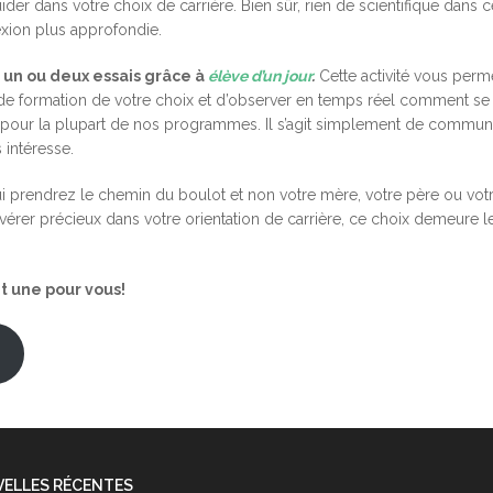
er dans votre choix de carrière. Bien sûr, rien de scientifique dans c
exion plus approfondie.
s un ou deux essais grâce à
élève d’un jour
.
Cette activité vous perm
e formation de votre choix et d’observer en temps réel comment se
te pour la plupart de nos programmes. Il s’agit simplement de commun
s intéresse.
qui prendrez le chemin du boulot et non votre mère, votre père ou vot
avérer précieux dans votre orientation de carrière, ce choix demeure l
t une pour vous!
ELLES RÉCENTES