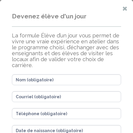
×
Devenez élève d'un jour
MA VIE MON MÉTIER
La formule Élève d’un jour vous permet de
vivre une vraie expérience en atelier dans
le programme choisi, d’échanger avec des
enseignants et des élèves de visiter les
Vous voulez devenir
locaux afin de valider votre choix de
carrière.
guide de chasse et
pêche?
Cette formation est pour vous!