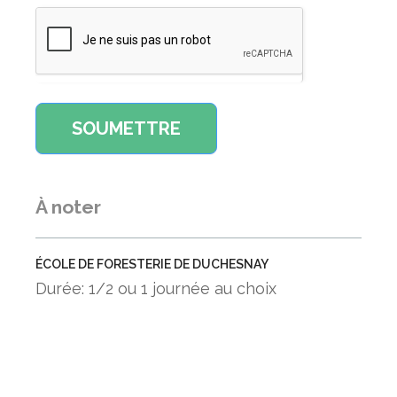
personnes égarées ou en danger, guider les chasseurs, les
pêcheurs et autres usagers, faire observer et appliquer les
règles de la chasse et de la pêche, donner l’information
pertinente, assister les biologistes dans les travaux, participer à
des équipes d’inventaire faunique, exercer différents contrôles et
inspections concernant la faune, surveiller l’exploitation des
territoires sous bail, préparer les équipements, bâtiments et
infrastructures, gérer un poste d’accueil, rédiger des rapports en
prenant en considération les tâches énumérées ci-dessus.
À noter
Découvrez le métier de guide de chasse et pêche, c’est un
métier passionnant.
ÉCOLE DE FORESTERIE DE DUCHESNAY
Vous avez le goût...
Durée: 1/2 ou 1 journée au choix
de guider les chasseurs et les pêcheurs en forêt et sur les
plans d'eau des réserves fauniques, des pourvoiries et des
zecs
de patrouiller les régions désignées et de faire observer et
appliquer les lois et règlements concernant la protection de