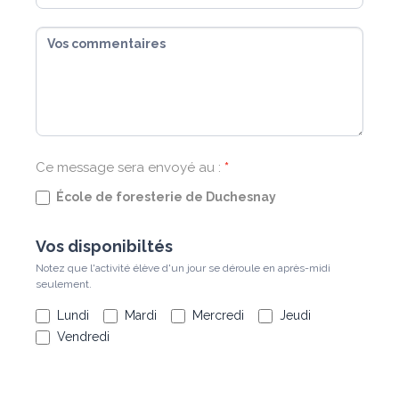
PROGRAMME
PROTECTION
ET
EXPLOITATION DE
TERRITOIRES FAUNIQUES
Ce message sera envoyé au :
*
École de foresterie de Duchesnay
CODE 5179
Vos disponibiltés
Description
Notez que l'activité élève d'un jour se déroule en après-midi
seulement.
Foresterie
Diplôme d’études professionnelles (DEP)
Lundi
Mardi
Mercredi
Jeudi
Vendredi
Guide de chasse et pêche, c’est un métier qui vous
intéresse?
Acquérir les connaissances, les habiletés et les
attitudes nécessaires pour effectuer des tâches telles que
patrouiller les régions désignées, porter assistance à des